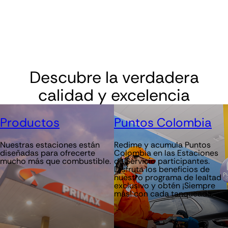
Descubre la verdadera
calidad y excelencia
Productos
Puntos Colombia
Nuestras estaciones están
Redime y acumula Puntos
diseñadas para ofrecerte
Colombia en las Estaciones
mucho más que combustible.
de Servicio participantes.
Disfruta los beneficios de
nuestro programa de lealtad
exclusivo y obtén ¡Siempre
más! con cada tanqueada.