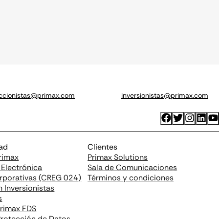
ccionistas@primax.com
inversionistas@primax.com
dad
Clientes
Primax
Primax Solutions
 Electrónica
Sala de Comunicaciones
orporativas (CREG 024)
Términos y condiciones
 Inversionistas
s
Primax FDS
 Protección de Datos