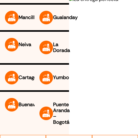
Mancilla
Gualanday
Neiva
La
Dorada
Cartago
Yumbo
Buenaventura
Puente
Aranda
–
Bogotá