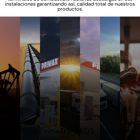
instalaciones garantizando así, calidad total de nuestros
productos.
Clien
Ecopetrol
Poliducto
Primax
Transporte
EDS
Distribució
Final