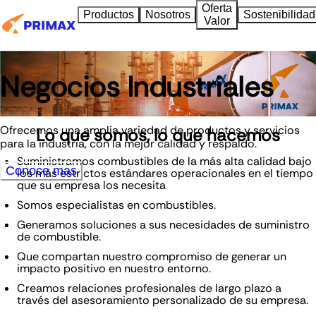
Oferta
Productos
Nosotros
Sostenibilidad
Valor
Negocios Industriales
Ofrecemos una amplia variedad de productos y servicios
Lo que somos, lo que hacemos
para la industria, con la mejor calidad y respaldo.
Suministramos combustibles de la más alta calidad bajo
Conoce mas
los más estrictos estándares operacionales en el tiempo
que su empresa los necesita
Somos especialistas en combustibles.
Generamos soluciones a sus necesidades de suministro
de combustible.
Que compartan nuestro compromiso de generar un
impacto positivo en nuestro entorno.
Creamos relaciones profesionales de largo plazo a
través del asesoramiento personalizado de su empresa.