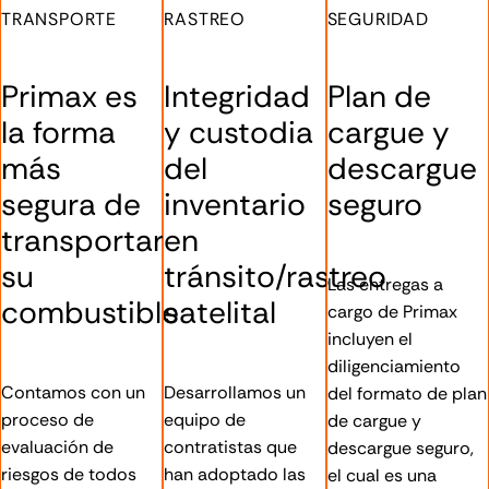
TRANSPORTE
RASTREO
SEGURIDAD
Primax es
Integridad
Plan de
la forma
y custodia
cargue y
más
del
descargue
segura de
inventario
seguro
transportar
en
su
tránsito/rastreo
Las entregas a
combustible
satelital
cargo de Primax
incluyen el
diligenciamiento
Contamos con un
Desarrollamos un
del formato de plan
proceso de
equipo de
de cargue y
evaluación de
contratistas que
descargue seguro,
riesgos de todos
han adoptado las
el cual es una