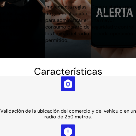
Ofrece seguridad
Implementa reglas
Genera alertas por
en los pagos del
de geolocalización
transacción para
abastecimiento de
para administrar el
una mayor
combustible y
consumo dentro de
seguridad y control
otros servicios.
los límites del radio
en cada operación.
permitido.
Características
Validación de la ubicación del comercio y del vehículo en un
radio de 250 metros.