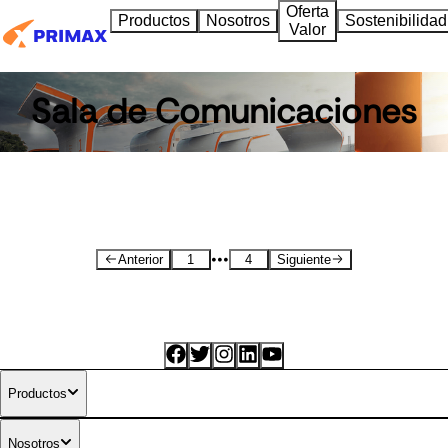
Oferta
Productos
Nosotros
Sostenibilidad
Valor
Sala de Comunicaciones
•••
Anterior
1
4
Siguiente
Productos
Nosotros