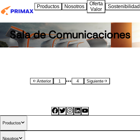
Oferta
Productos
Nosotros
Sostenibilidad
Valor
Sala de Comunicaciones
•••
Anterior
1
4
Siguiente
Productos
Nosotros