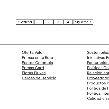
Anterior
1
2
3
4
Siguiente
Oferta Valor
Sostenibili
Primax en tu Ruta
Iniciativas 
Puntos Colombia
Facturación
Primax Card
Políticas C
Flotas Pluxee
Relación con
Héroes del servicio
Proveedore
Productos 
Política de
Política Int
Calidad y 